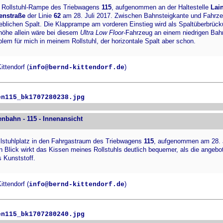
 Rollstuhl-Rampe des Triebwagens
115
, aufgenommen an der Haltestelle
Lai
enstraße
der Linie
62
am 28. Juli 2017. Zwischen Bahnsteigkante und Fahrze
heblichen Spalt. Die Klapprampe am vorderen Einstieg wird als Spaltüberbrück
höhe allein wäre bei diesem
Ultra Low Floor
-Fahrzeug an einem niedrigen Bah
lem für mich in meinem Rollstuhl, der horizontale Spalt aber schon.
ttendorf (
)
info@bernd-kittendorf.de
en115_bk1707280238.jpg
enbahn - 115 - Innenansicht
lstuhlplatz in den Fahrgastraum des Triebwagens
115
, aufgenommen am 28. J
n Blick wirkt das Kissen meines Rollstuhls deutlich bequemer, als die angeb
s Kunststoff.
ttendorf (
)
info@bernd-kittendorf.de
en115_bk1707280240.jpg