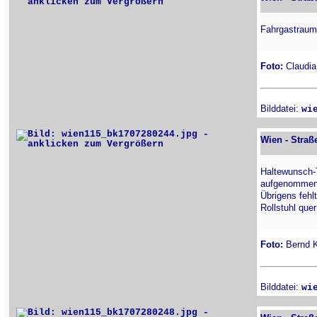
Fahrgastraum
Foto:
Claudia 
Bilddatei:
wi
Wien - Straß
Haltewunsch-T
aufgenommen a
Übrigens fehl
Rollstuhl quer
Foto:
Bernd Ki
Bilddatei:
wi