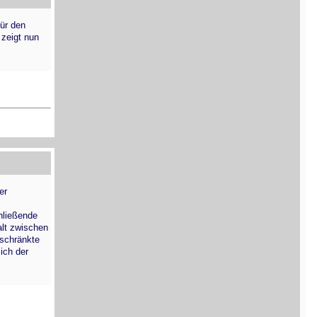
ür den
 zeigt nun
er
hließende
alt zwischen
eschränkte
sich der