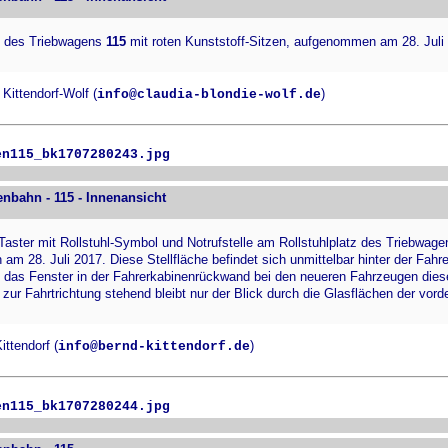
 des Triebwagens
115
mit roten Kunststoff-Sitzen, aufgenommen am 28. Juli
Kittendorf-Wolf (
)
info@claudia-blondie-wolf.de
en115_bk1707280243.jpg
enbahn - 115 - Innenansicht
aster mit Rollstuhl-Symbol und Notrufstelle am Rollstuhlplatz des Triebwag
m 28. Juli 2017. Diese Stellfläche befindet sich unmittelbar hinter der Fahr
t das Fenster in der Fahrerkabinenrückwand bei den neueren Fahrzeugen diese
 zur Fahrtrichtung stehend bleibt nur der Blick durch die Glasflächen der vord
ttendorf (
)
info@bernd-kittendorf.de
en115_bk1707280244.jpg