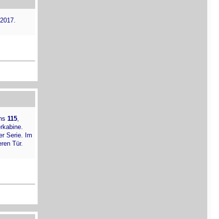
 2017.
ens
115
,
erkabine.
r Serie. Im
eren Tür.