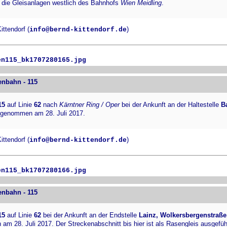
 die Gleisanlagen westlich des Bahnhofs
Wien Meidling
.
ttendorf (
)
info@bernd-kittendorf.de
en115_bk1707280165.jpg
enbahn - 115
15
auf Linie
62
nach
Kärntner Ring / Oper
bei der Ankunft an der Haltestelle
B
fgenommen am 28. Juli 2017.
ttendorf (
)
info@bernd-kittendorf.de
en115_bk1707280166.jpg
enbahn - 115
15
auf Linie
62
bei der Ankunft an der Endstelle
Lainz, Wolkersbergenstraße
m 28. Juli 2017. Der Streckenabschnitt bis hier ist als Rasengleis ausgefüh