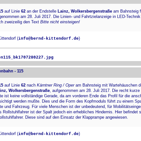
15
auf Linie
62
an der Endstelle
Lainz, Wolkersbergenstraße
am Bahnsteig f
genommen am 28. Juli 2017. Die Linien- und Fahrtzielanzeige in LED-Technik
h zweizeilig den Text
Bitte nicht einsteigen!
ttendorf (
)
info@bernd-kittendorf.de
en115_bk1707280227.jpg
enbahn - 115
15
auf Linie
62
nach
Kärntner Ring / Oper
am Bahnsteig mit Wartehäuschen d
inz, Wolkersbergenstraße
, aufgenommen am 28. Juli 2017. Die recht kurze
e ist keine vollständige Gerade, da am vorderen Ende das Profil für die ansc
ichtigt werden mußte. Dies und die Form des Kopfmoduls führt zu einem Sp
e und Fahrzeug. Für viele Menschen ist der unbedeutend, für Mobilitätseing
Rollstuhlfahrer ist der Spalt jedoch ein erhebliches Hindernis. Hier befindet 
Rollstuhlfahrer. Diese sind auf den Einsatz der Klapprampe angewiesen.
ttendorf (
)
info@bernd-kittendorf.de