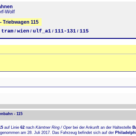
ahnen
rf-Wolf
- Triebwagen 115
tram
wien
ulf_a1
111-131
115
/
/
/
/
/
enbahn - 115
15
auf Linie
62
nach
Kärntner Ring / Oper
bei der Ankunft an der Haltestelle
B
fgenommen am 28. Juli 2017. Das Fahrzeug befindet sich auf der
Philadelph