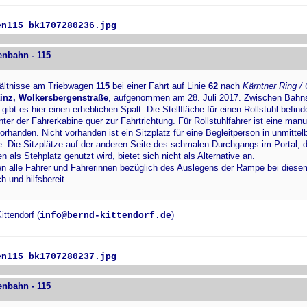
en115_bk1707280236.jpg
enbahn - 115
hältnisse am Triebwagen
115
bei einer Fahrt auf Linie
62
nach
Kärntner Ring /
inz, Wolkersbergenstraße
, aufgenommen am 28. Juli 2017. Zwischen Bahn
ibt es hier einen erheblichen Spalt. Die Stellfläche für einen Rollstuhl befind
nter der Fahrerkabine quer zur Fahrtrichtung. Für Rollstuhlfahrer ist eine manu
rhanden. Nicht vorhanden ist ein Sitzplatz für eine Begleitperson in unmittel
he. Die Sitzplätze auf der anderen Seite des schmalen Durchgangs im Portal, 
 als Stehplatz genutzt wird, bietet sich nicht als Alternative an.
n alle Fahrer und Fahrerinnen bezüglich des Auslegens der Rampe bei diese
ch und hilfsbereit.
ttendorf (
)
info@bernd-kittendorf.de
en115_bk1707280237.jpg
enbahn - 115