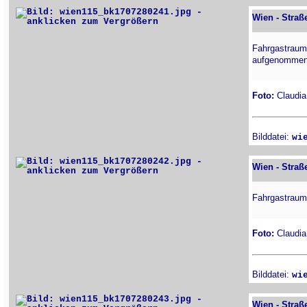
Wien - Straß
Fahrgastraum
aufgenommen 
Foto:
Claudia 
Bilddatei:
wi
Wien - Straß
Fahrgastraum
Foto:
Claudia 
Bilddatei:
wi
Wien - Straß