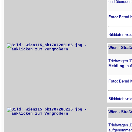
und überquert
Foto:
Bernd Ki
Bilddatei:
wi
Wien - Straß
Triebwagen
1
Meidling
, au
Foto:
Bernd Ki
Bilddatei:
wi
Wien - Straß
Triebwagen
1
aufgenommen a