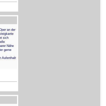
 Oper
an der
steigkante
et sich
elle
barer Nähe
der gerne
m Aufenthalt