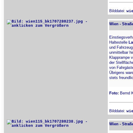
Bilddatei:
wi
Wien - Straß
Einstiegsver
Haltestelle
La
und Fahrzeug g
unmittelbar hi
Klapprampe vo
der Stellfläc
von Fahrgästen
Übrigens ware
stets freundli
Foto:
Bernd Ki
Bilddatei:
wi
Wien - Straß