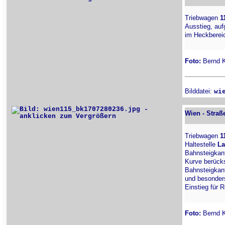
Triebwagen
1
Ausstieg, auf
im Heckbereic
Foto:
Bernd Ki
Bilddatei:
wi
Wien - Straß
Triebwagen
1
Haltestelle
La
Bahnsteigkant
Kurve berücks
Bahnsteigkant
und besonders 
Einstieg für 
Foto:
Bernd Ki