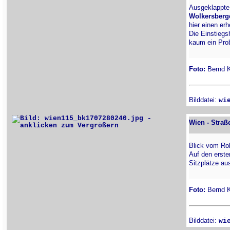
Ausgeklappte
Wolkersberg
hier einen er
Die Einstiegs
kaum ein Prob
Foto:
Bernd Ki
Bilddatei:
wi
Wien - Straß
Blick vom Rol
Auf den erste
Sitzplätze au
Foto:
Bernd Ki
Bilddatei:
wi