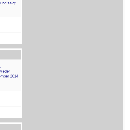
 und zeigt
,
wieder
zember 2014