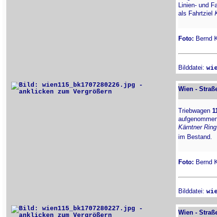
Linien- und Fa
als Fahrtziel
Foto:
Bernd Ki
Bilddatei:
wi
Wien - Straß
Triebwagen
1
aufgenommen a
Kärntner Ring
im Bestand.
Foto:
Bernd Ki
Bilddatei:
wi
Wien - Straß