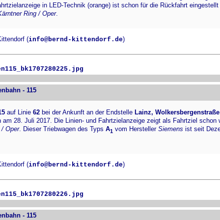
hrtzielanzeige in LED-Technik (orange) ist schon für die Rückfahrt eingestellt
Kärntner Ring / Oper
.
ttendorf (
)
info@bernd-kittendorf.de
en115_bk1707280225.jpg
enbahn - 115
15
auf Linie
62
bei der Ankunft an der Endstelle
Lainz, Wolkersbergenstraße
m 28. Juli 2017. Die Linien- und Fahrtzielanzeige zeigt als Fahrtziel schon 
 / Oper
. Dieser Triebwagen des Typs
A
vom Hersteller
Siemens
ist seit De
1
ttendorf (
)
info@bernd-kittendorf.de
en115_bk1707280226.jpg
enbahn - 115