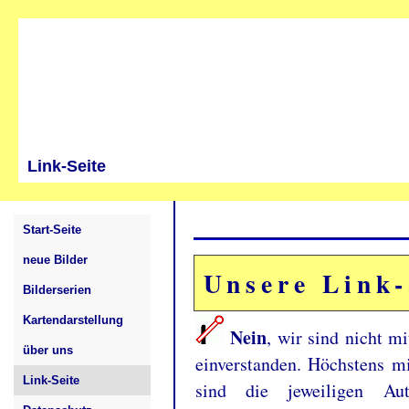
www.bkcw-bahnbilder.de
Link-Seite
Start-Seite
neue Bilder
Unsere Link-
Bilderserien
Kartendarstellung
Nein
, wir sind nicht mi
über uns
einverstanden. Höchstens mi
Link-Seite
sind die jeweiligen Au