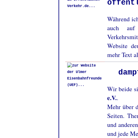
öffent
Während ich
auch au
Verkehrsmit
Website de
mehr Text al
damp
Wir beide s
e.V.
.
Mehr über 
Seiten. Th
und anderen
und jede Me