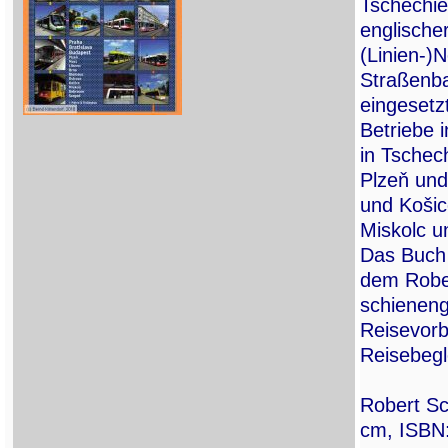
Tschechie
englischer
(Linien-)
Straßenba
eingesetz
Betriebe 
in Tschec
Plzeň und 
und Košic
Miskolc u
Das Buch 
dem Rober
schieneng
Reisevorb
Reisebegl
Robert Sc
cm, ISBN