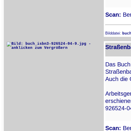
Scan:
Ber
Bilddatei:
buc
Straßenb
Das Buch 
Straßenba
Auch die 
Arbeitsge
erschiene
926524-04
Scan:
Ber