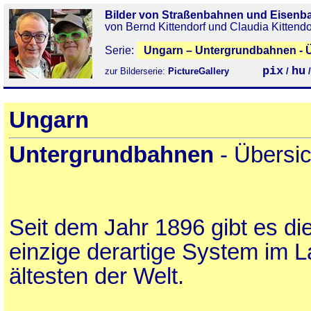
Bilder von Straßenbahnen und Eisenb
von Bernd Kittendorf und Claudia Kittendo
Serie:
Ungarn – Untergrundbahnen - Ü
pix
hu
zur Bilderserie:
PictureGallery
/
Ungarn
Untergrundbahnen
- Übersic
Seit dem Jahr 1896 gibt es di
einzige derartige System im L
ältesten der Welt.