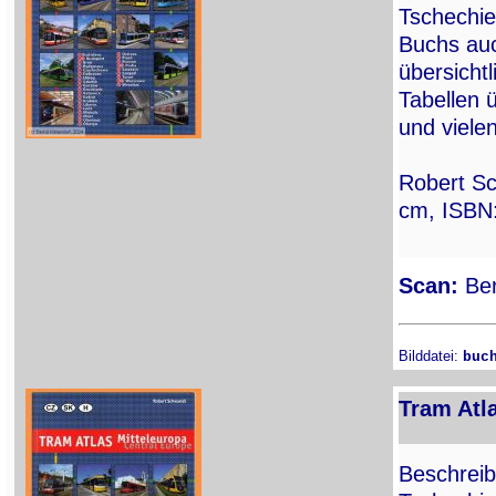
Tschechie
Buchs auc
übersichtl
Tabellen 
und viele
Robert Sc
cm, ISBN
Scan:
Ber
Bilddatei:
buc
Tram Atla
Beschreib