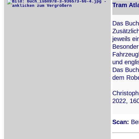
Tram Atl
Das Buch 
Zusätzlic
jeweils e
Besonderh
Fahrzeugb
und engli
Das Buch 
dem Rober
Christoph
2022, 160
Scan:
Ber