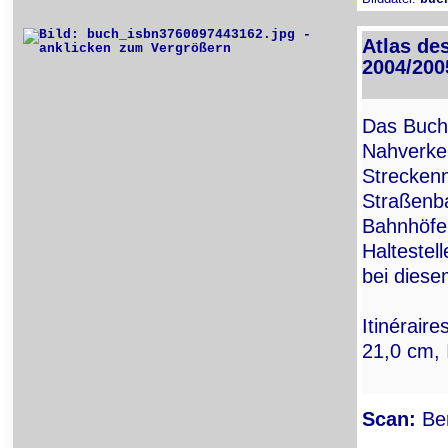
Atlas de
2004/200
Das Buch 
Nahverkeh
Streckenn
Straßenba
Bahnhöfe
Haltestel
bei diesem
Itinérair
21,0 cm,
Scan:
Ber