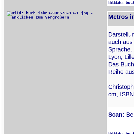
Bilddatei:
buc
Metros i
Darstellu
auch aus 
Sprache. 
Lyon, Lil
Das Buch 
Reihe aus
Christoph
cm, ISBN
Scan:
Ber
Bilddatei:
buc