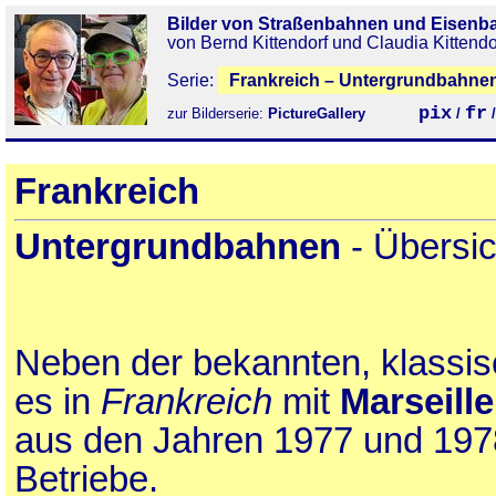
Bilder von Straßenbahnen und Eisenb
von Bernd Kittendorf und Claudia Kittendo
Serie:
Frankreich – Untergrundbahnen
pix
fr
zur Bilderserie:
PictureGallery
/
Frankreich
Untergrundbahnen
- Übersic
Neben der bekannten, klassi
es in
Frankreich
mit
Marseille
aus den Jahren 1977 und 197
Betriebe.