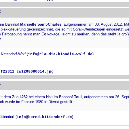
2
 im Bahnhof
Marseille Saint-Charles
, aufgenommen am 08. August 2012. Mi
iplex-Steuerung gekennzeichnet, die so mit
Corail
-Wendezügen eingesetzt w
e Farbgebung nennt man
En voyage
, leicht zu merken, denn das steht ja groß
n.
Kittendorf-Wolf (
)
info@claudia-blondie-wolf.de
cf22312_cw1208080014.jpg
6
it dem Zug
4232
bei einem Halt im Bahnhof
Toul
, aufgenommen am 26. Sep
ok wurde im Februar 1980 in Dienst gestellt.
ttendorf (
)
info@bernd-kittendorf.de