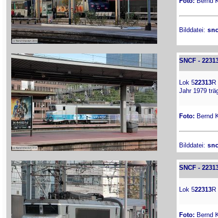
Foto:
Bernd Ki
Bilddatei:
sn
SNCF - 2231
Lok 5
22313
R
Jahr 1979 trä
Foto:
Bernd Ki
Bilddatei:
sn
SNCF - 2231
Lok 5
22313
R
Foto:
Bernd Ki