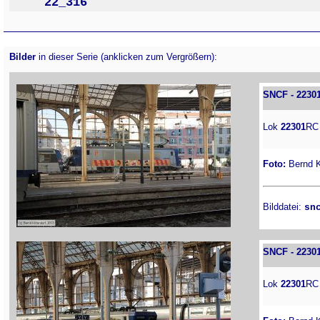
22_316
Bilder
in dieser Serie (anklicken zum Vergrößern):
SNCF - 2230
Lok
22301
RC
Foto:
Bernd Ki
Bilddatei:
sn
SNCF - 2230
Lok
22301
RC