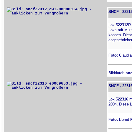
SNCF - 2231
Lok 5
22312
R
Loks mit Mult
können. Dies
angeschriebe
Foto:
Claudia 
Bilddatei:
sn
SNCF - 2231
Lok 5
22316
m
2004. Diese L
Foto:
Bernd Ki