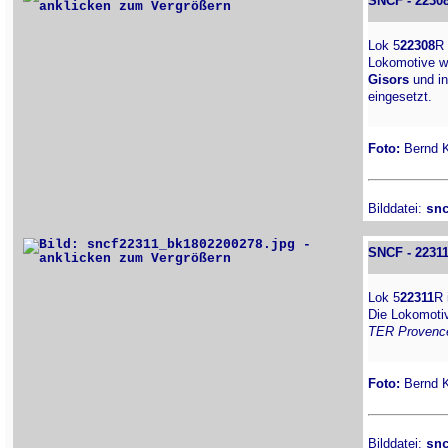
SNCF - 2230
Lok 5
22308
R
Lokomotive w
Gisors
und i
eingesetzt.
Foto:
Bernd Ki
Bilddatei:
sn
SNCF - 2231
Lok 5
22311
R 
Die Lokomot
TER Provence
Foto:
Bernd Ki
Bilddatei:
sn