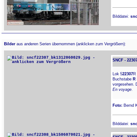
Bilddatei:
sn
Bilder
aus anderen Serien übernommen (anklicken zum Vergrößern):
SNCF - 2230
Lok 5
22307
R
Buchstabe
R
vorgesehen. 
En voyage
.
Foto:
Bernd Ki
Bilddatei:
sn