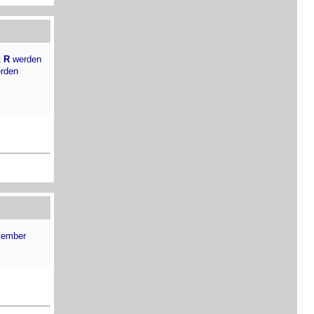
t
R
werden
erden
tember