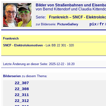
Bilder von Straßenbahnen und Eisenb
von Bernd Kittendorf und Claudia Kittendo
Serie:
Frankreich – SNCF - Elektrolok
pix
fr
zur Bilderserie:
PictureGallery
/
Frankreich
SNCF - Elektrolokomotiven
- Lok BB 22 301 - 320
Letzte Änderung an dieser Seite: 2025-12-22 - 16:20
Bilderserien
zu diesem Thema:
22_307
22_308
22_311
22_312