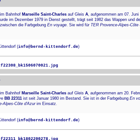
8
 im Bahnhof
Marseille Saint-Charles
auf Gleis
A
, aufgenommen am 07. Juni 
urde im Dezember 1979 in Dienst gestellt, trägt seit 1982 das Wappen und 
nzwischen die Farbgebung
En voyage
. Sie wird für
TER Provence-Alpes-Côte 
ttendorf (
)
info@bernd-kittendorf.de
cf22308_bk1506070021.jpg
1
im Bahnhof
Marseille Saint-Charles
auf Gleis
A
, aufgenommen am 20. Febru
ive
BB 22311
ist seit Januar 1980 im Bestand. Sie ist in der Farbgebung
En v
-Alpes-Côte d'Azur
im Einsatz.
ttendorf (
)
info@bernd-kittendorf.de
cf22311_bk1802200278.jpg