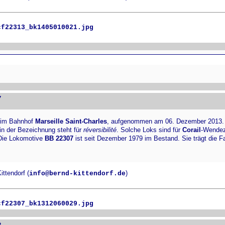
cf22313_bk1405010021.jpg
7
 im Bahnhof
Marseille Saint-Charles
, aufgenommen am 06. Dezember 2013.
in der Bezeichnung steht für
réversibilité
. Solche Loks sind für
Corail
-Wende
Die Lokomotive
BB 22307
ist seit Dezember 1979 im Bestand. Sie trägt die 
ttendorf (
)
info@bernd-kittendorf.de
cf22307_bk1312060029.jpg