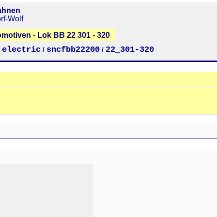
ahnen
rf-Wolf
omotiven - Lok BB 22 301 - 320
electric
sncfbb22200
22_301-320
/
/
/