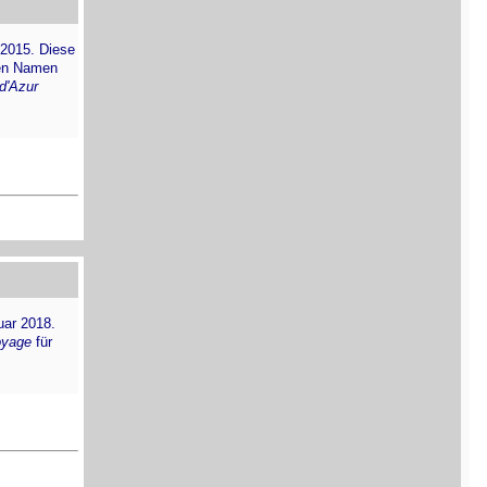
2015. Diese
den Namen
d'Azur
ar 2018.
oyage
für