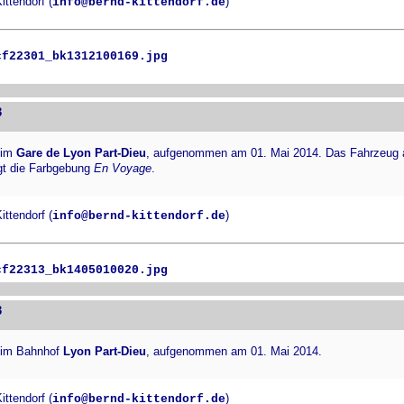
ttendorf (
)
info@bernd-kittendorf.de
cf22301_bk1312100169.jpg
3
 im
Gare de Lyon Part-Dieu
, aufgenommen am 01. Mai 2014. Das Fahrzeug
gt die Farbgebung
En Voyage
.
ttendorf (
)
info@bernd-kittendorf.de
cf22313_bk1405010020.jpg
3
 im Bahnhof
Lyon Part-Dieu
, aufgenommen am 01. Mai 2014.
ttendorf (
)
info@bernd-kittendorf.de