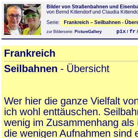
Bilder von Straßenbahnen und Eisenb
von Bernd Kittendorf und Claudia Kittendo
Serie:
Frankreich – Seilbahnen - Übers
pix
fr
zur Bilderserie:
PictureGallery
/
Frankreich
Seilbahnen
- Übersicht
Wer hier die ganze Vielfalt v
ich wohl enttäuschen. Seilbah
wenig im Zusammenhang als i
die wenigen Aufnahmen sind 