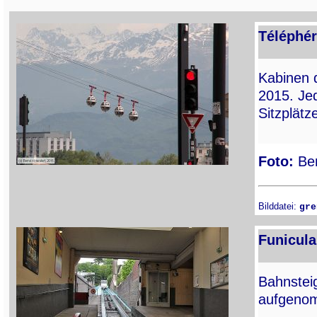
Téléphér
Kabinen 
2015. Jed
Sitzplätz
Foto:
Ber
Bilddatei:
gre
Funicula
Bahnsteig
aufgenom