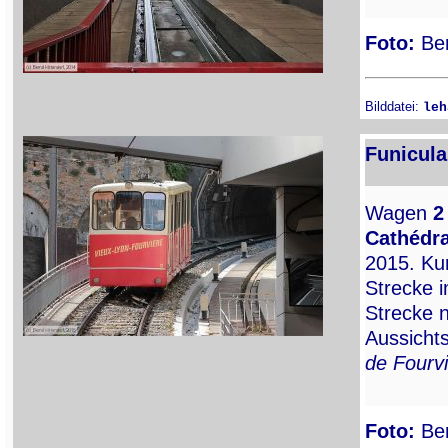
Foto:
Ber
Bilddatei:
leh
Funicula
Wagen
2
Cathédra
2015. Kur
Strecke i
Strecke n
Aussichts
de Fourv
Foto:
Ber