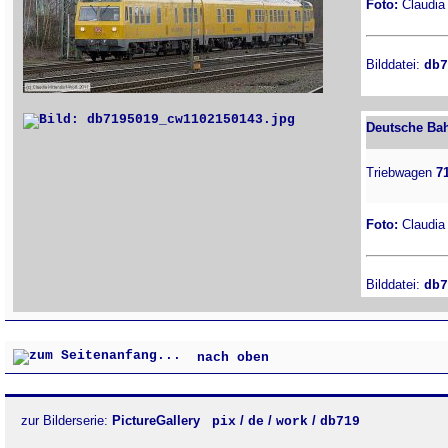
Foto:
Claudia 
Bilddatei:
db7
Deutsche Bah
Triebwagen
7
Foto:
Claudia 
Bilddatei:
db7
nach oben
zur Bilderserie:
PictureGallery
/
/
/
pix
de
work
db719