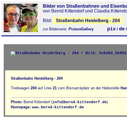
Bilder von Straßenbahnen und Eisenb
von Bernd Kittendorf und Claudia Kittendo
Bild:
Straßenbahn Heidelberg - 204
pix
de
zur Bilderserie:
PictureGallery
/
Straßenbahn Heidelberg - 204
Triebwagen
204
auf Linie
21
zum
Bismarckplatz
an der Haltestelle
Han
Photo:
Bernd Kittendorf (
)
info@bernd-kittendorf.de
Homepage:
www.bernd-kittendorf.de