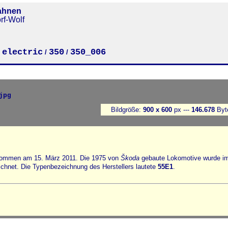
ahnen
rf-Wolf
electric
350
350_006
/
/
/
Bildgröße:
900 x 600
px ---
146.678
Byt
nommen am 15. März 2011. Die 1975 von
Škoda
gebaute Lokomotive wurde i
chnet. Die Typenbezeichnung des Herstellers lautete
55E1
.