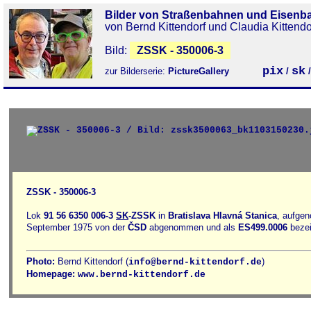
Bilder von Straßenbahnen und Eisenb
von Bernd Kittendorf und Claudia Kittendo
Bild:
ZSSK - 350006-3
pix
sk
zur Bilderserie:
PictureGallery
/
ZSSK - 350006-3
Lok
91 56 6350 006-3
SK
-ZSSK
in
Bratislava Hlavná Stanica
, aufge
September 1975 von der
ČSD
abgenommen und als
ES499.0006
bezei
Photo:
Bernd Kittendorf (
)
info@bernd-kittendorf.de
Homepage:
www.bernd-kittendorf.de