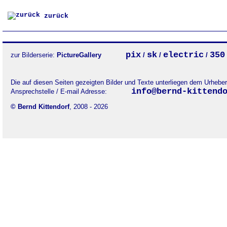
zurück
pix
sk
electric
350
zur Bilderserie:
PictureGallery
/
/
/
Die auf diesen Seiten gezeigten Bilder und Texte unterliegen dem Urheb
info@bernd-kittend
Ansprechstelle / E-mail Adresse:
© Bernd Kittendorf
, 2008 - 2026