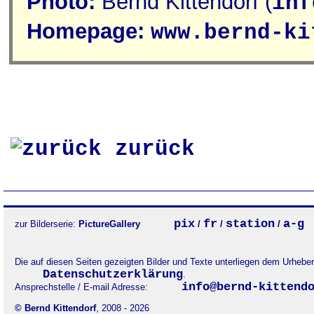
Photo:
Bernd Kittendorf (
inf
Homepage:
www.bernd-ki
zurück
pix
fr
station
a-g
zur Bilderserie:
PictureGallery
/
/
/
Die auf diesen Seiten gezeigten Bilder und Texte unterliegen dem Urheb
Datenschutzerklärung
.
info@bernd-kittend
Ansprechstelle / E-mail Adresse:
© Bernd Kittendorf
, 2008 - 2026