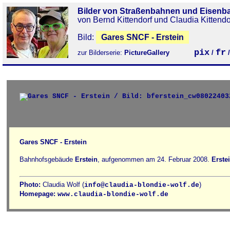
Bilder von Straßenbahnen und Eisenb
von Bernd Kittendorf und Claudia Kittendo
Bild:
Gares SNCF - Erstein
pix
fr
zur Bilderserie:
PictureGallery
/
Gares SNCF - Erstein
Bahnhofsgebäude
Erstein
, aufgenommen am 24. Februar 2008.
Erste
Photo:
Claudia Wolf (
)
info@claudia-blondie-wolf.de
Homepage:
www.claudia-blondie-wolf.de