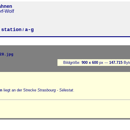
ahnen
rf-Wolf
station
a-g
/
/
Bildgröße:
900 x 600
px ---
147.715
Byt
in
liegt an der Strecke
Strasbourg
-
Sélestat
.