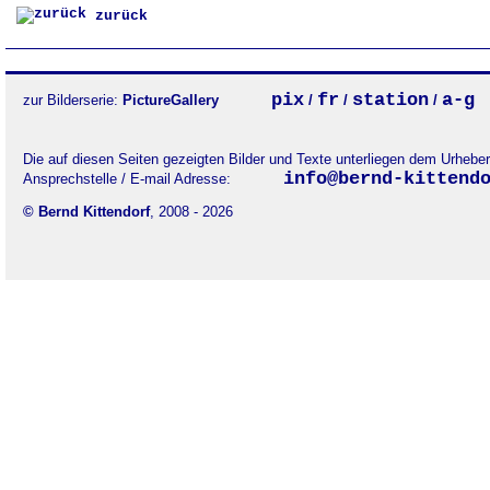
zurück
pix
fr
station
a-g
zur Bilderserie:
PictureGallery
/
/
/
Die auf diesen Seiten gezeigten Bilder und Texte unterliegen dem Urheb
info@bernd-kittend
Ansprechstelle / E-mail Adresse:
© Bernd Kittendorf
, 2008 - 2026