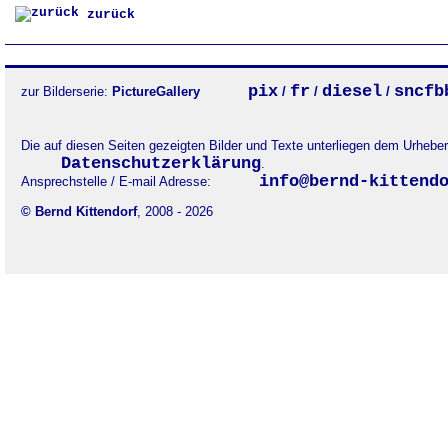
zurück
pix
fr
diesel
sncfb
zur Bilderserie:
PictureGallery
/
/
/
Die auf diesen Seiten gezeigten Bilder und Texte unterliegen dem Urheb
Datenschutzerklärung
.
info@bernd-kittend
Ansprechstelle / E-mail Adresse:
© Bernd Kittendorf
, 2008 - 2026