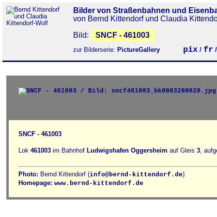
Bilder von Straßenbahnen und Eisenb
von Bernd Kittendorf und Claudia Kittendo
Bild:
SNCF - 461003
pix
fr
zur Bilderserie:
PictureGallery
/
SNCF - 461003
Lok
461003
im Bahnhof
Ludwigshafen Oggersheim
auf Gleis
3
, auf
Photo:
Bernd Kittendorf (
)
info@bernd-kittendorf.de
Homepage:
www.bernd-kittendorf.de