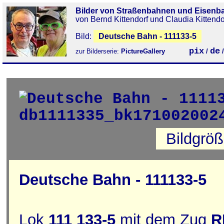
Bilder von Straßenbahnen und Eisenb
von Bernd Kittendorf und Claudia Kittendo
Bild:
Deutsche Bahn - 111133-5
pix
de
zur Bilderserie:
PictureGallery
/
Bildgrö
Deutsche Bahn - 111133-5
Lok
111 133-5
mit dem Zug
R