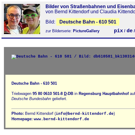
Bilder von Straßenbahnen und Eisenb
von Bernd Kittendorf und Claudia Kittendo
Bild:
Deutsche Bahn - 610 501
pix
de
zur Bilderserie:
PictureGallery
/
Deutsche Bahn - 610 501
Triebwagen
95 80 0610 501-8
D
-DB
in
Regensburg Hauptbahnhof
auf
Deutsche Bundesbahn
geliefert.
Photo:
Bernd Kittendorf (
)
info@bernd-kittendorf.de
Homepage:
www.bernd-kittendorf.de