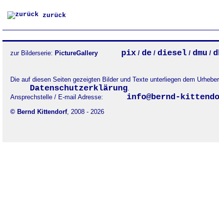
zurück
pix
de
diesel
dmu
d
zur Bilderserie:
PictureGallery
/
/
/
/
Die auf diesen Seiten gezeigten Bilder und Texte unterliegen dem Urheb
Datenschutzerklärung
.
info@bernd-kittend
Ansprechstelle / E-mail Adresse:
© Bernd Kittendorf
, 2008 - 2026