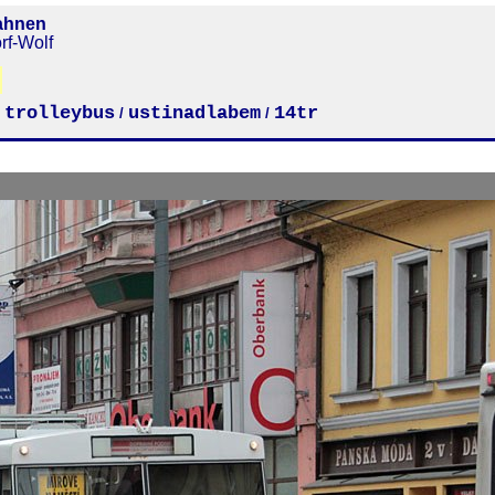
ahnen
rf-Wolf
trolleybus
ustinadlabem
14tr
/
/
/