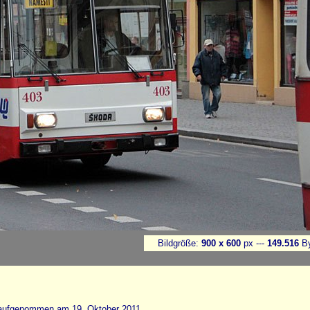
Bildgröße:
900 x 600
px ---
149.516
By
 aufgenommen am 19. Oktober 2011.