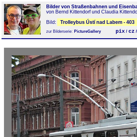
Bilder von Straßenbahnen und Eisenb
von Bernd Kittendorf und Claudia Kittendo
Bild:
Trolleybus Ústí nad Labem - 403
pix
cz
zur Bilderserie:
PictureGallery
/