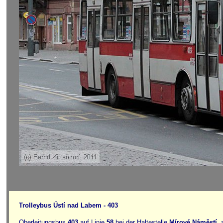
Trolleybus Ústí nad Labem - 403
Oberleitungsbus
403
auf Linie
58
bei der Haltestelle
Mírové Náměstí
,