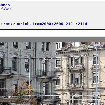
ahnen
rf-Wolf
tram
zuerich
tram2000
2099-2121
2114
/
/
/
/
/