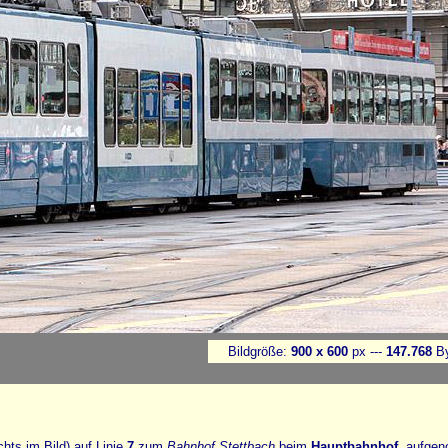
Bildgröße:
900 x 600
px ---
147.768
By
chts im Bild) auf Linie
7
zum
Bahnhof Stettbach
beim
Hauptbahnhof
, aufge