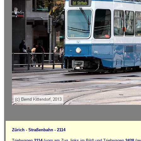
Zürich - Straßenbahn - 2114
Triebwagen
2114
(vorn am Zug, links im Bild) und Triebwagen
2428
(re