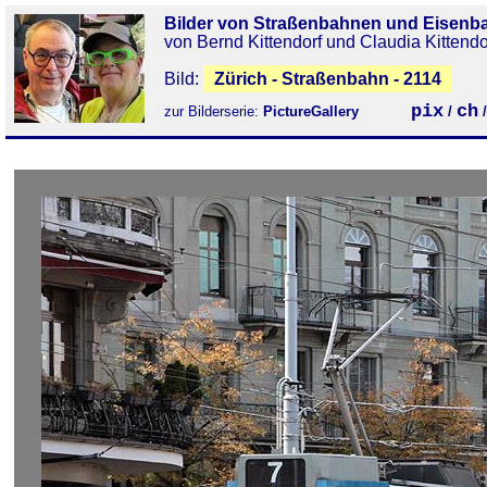
Bilder von Straßenbahnen und Eisenb
von Bernd Kittendorf und Claudia Kittendo
Bild:
Zürich - Straßenbahn - 2114
pix
ch
zur Bilderserie:
PictureGallery
/