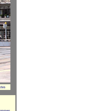
tes
nommen